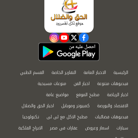
instagram
youtube
twitter
facebook
الرئيسية
الاخبار العامة
التقارير الخاصة
القسم الطبي
فيديوهات متنوعة
اخبار الفن
منوعات مسيحية
اخبار الرياضة
مطبخ الموقع
مواضيع عامة
الاقتصاد والبورصة
كمبيوتر وموبايل
اخبار الحق والضلال
فيديوهات فضائيات
مطبخ الاكل مع لى لى
تكنولوجيا
سيارات
اسعار وعروض
عقارات في مصر
الابراج الفلكية