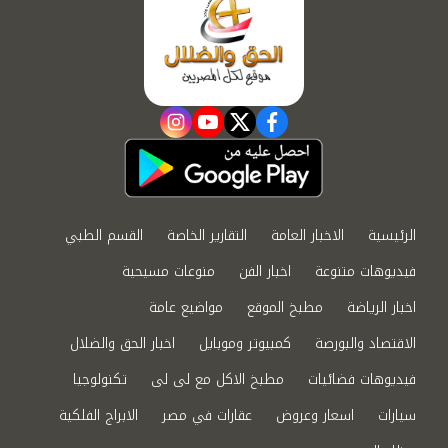
instagram
youtube
twitter
facebook
الرئيسية
الاخبار العامة
التقارير الخاصة
القسم الطبي
فيديوهات متنوعة
اخبار الفن
منوعات مسيحية
اخبار الرياضة
مطبخ الموقع
مواضيع عامة
الاقتصاد والبورصة
كمبيوتر وموبايل
اخبار الحق والضلال
فيديوهات فضائيات
مطبخ الاكل مع لى لى
تكنولوجيا
سيارات
اسعار وعروض
عقارات في مصر
الابراج الفلكية