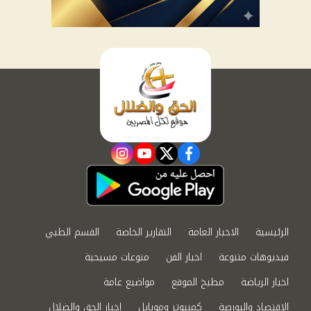
instagram
youtube
twitter
facebook
الرئيسية
الاخبار العامة
التقارير الخاصة
القسم الطبي
فيديوهات متنوعة
اخبار الفن
منوعات مسيحية
اخبار الرياضة
مطبخ الموقع
مواضيع عامة
الاقتصاد والبورصة
كمبيوتر وموبايل
اخبار الحق والضلال