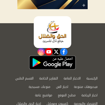
instagram
youtube
twitter
facebook
الرئيسية
الاخبار العامة
التقارير الخاصة
القسم الطبي
فيديوهات متنوعة
اخبار الفن
منوعات مسيحية
اخبار الرياضة
مطبخ الموقع
مواضيع عامة
الاقتصاد والبورصة
كمبيوتر وموبايل
اخبار الحق والضلال