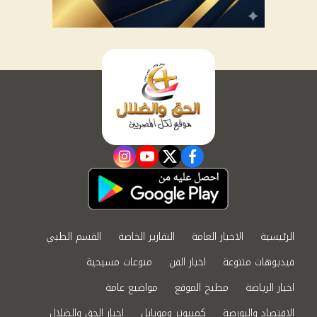
instagram
youtube
twitter
facebook
الرئيسية
الاخبار العامة
التقارير الخاصة
القسم الطبي
فيديوهات متنوعة
اخبار الفن
منوعات مسيحية
اخبار الرياضة
مطبخ الموقع
مواضيع عامة
الاقتصاد والبورصة
كمبيوتر وموبايل
اخبار الحق والضلال