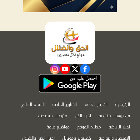
instagram
youtube
twitter
facebook
الرئيسية
الاخبار العامة
التقارير الخاصة
القسم الطبي
فيديوهات متنوعة
اخبار الفن
منوعات مسيحية
اخبار الرياضة
مطبخ الموقع
مواضيع عامة
الاقتصاد والبورصة
كمبيوتر وموبايل
اخبار الحق والضلال