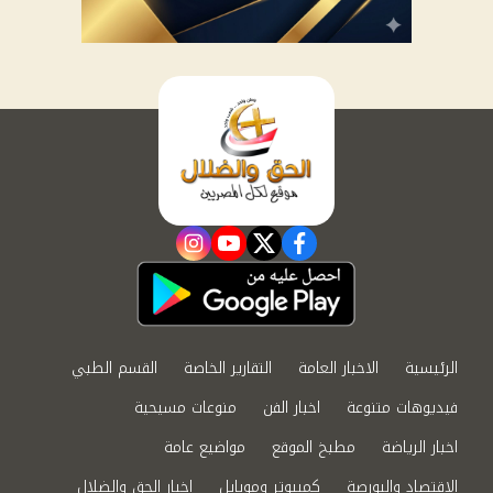
instagram
youtube
twitter
facebook
الرئيسية
الاخبار العامة
التقارير الخاصة
القسم الطبي
فيديوهات متنوعة
اخبار الفن
منوعات مسيحية
اخبار الرياضة
مطبخ الموقع
مواضيع عامة
الاقتصاد والبورصة
كمبيوتر وموبايل
اخبار الحق والضلال