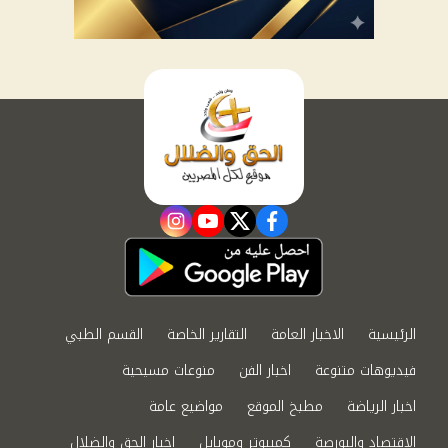
instagram
youtube
twitter
facebook
الرئيسية
الاخبار العامة
التقارير الخاصة
القسم الطبي
فيديوهات متنوعة
اخبار الفن
منوعات مسيحية
اخبار الرياضة
مطبخ الموقع
مواضيع عامة
الاقتصاد والبورصة
كمبيوتر وموبايل
اخبار الحق والضلال