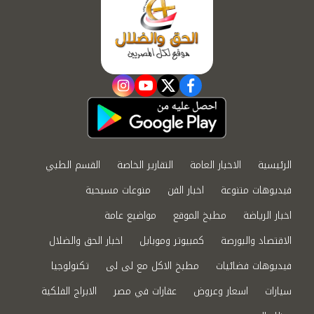
instagram
youtube
twitter
facebook
الرئيسية
الاخبار العامة
التقارير الخاصة
القسم الطبي
فيديوهات متنوعة
اخبار الفن
منوعات مسيحية
اخبار الرياضة
مطبخ الموقع
مواضيع عامة
الاقتصاد والبورصة
كمبيوتر وموبايل
اخبار الحق والضلال
فيديوهات فضائيات
مطبخ الاكل مع لى لى
تكنولوجيا
سيارات
اسعار وعروض
عقارات في مصر
الابراج الفلكية