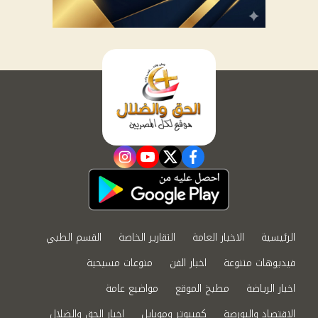
instagram
youtube
twitter
facebook
الرئيسية
الاخبار العامة
التقارير الخاصة
القسم الطبي
فيديوهات متنوعة
اخبار الفن
منوعات مسيحية
اخبار الرياضة
مطبخ الموقع
مواضيع عامة
الاقتصاد والبورصة
كمبيوتر وموبايل
اخبار الحق والضلال