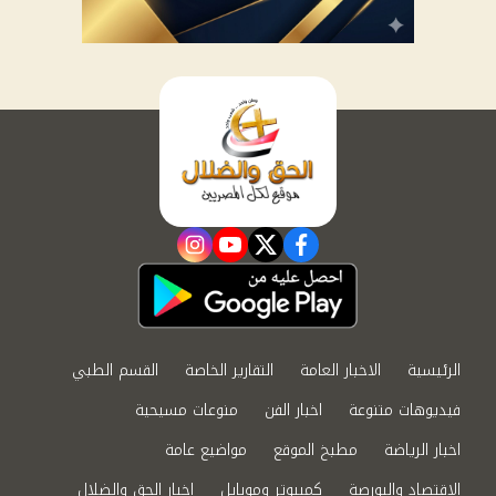
instagram
youtube
twitter
facebook
الرئيسية
الاخبار العامة
التقارير الخاصة
القسم الطبي
فيديوهات متنوعة
اخبار الفن
منوعات مسيحية
اخبار الرياضة
مطبخ الموقع
مواضيع عامة
الاقتصاد والبورصة
كمبيوتر وموبايل
اخبار الحق والضلال