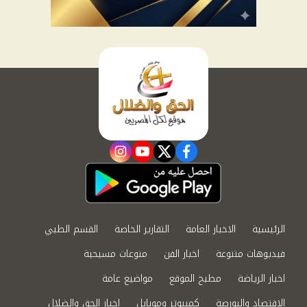
instagram
youtube
twitter
facebook
الرئيسية
الاخبار العامة
التقارير الخاصة
القسم الطبي
فيديوهات متنوعة
اخبار الفن
منوعات مسيحية
اخبار الرياضة
مطبخ الموقع
مواضيع عامة
الاقتصاد والبورصة
كمبيوتر وموبايل
اخبار الحق والضلال