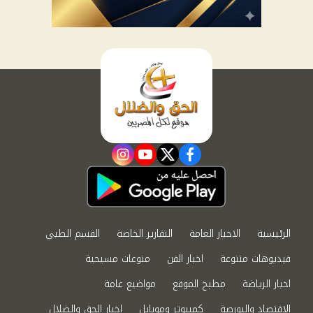
instagram
youtube
twitter
facebook
الرئيسية
الاخبار العامة
التقارير الخاصة
القسم الطبي
فيديوهات متنوعة
اخبار الفن
منوعات مسيحية
اخبار الرياضة
مطبخ الموقع
مواضيع عامة
الاقتصاد والبورصة
كمبيوتر وموبايل
اخبار الحق والضلال