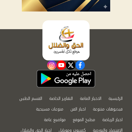
instagram
youtube
twitter
facebook
الرئيسية
الاخبار العامة
التقارير الخاصة
القسم الطبي
فيديوهات متنوعة
اخبار الفن
منوعات مسيحية
اخبار الرياضة
مطبخ الموقع
مواضيع عامة
الاقتصاد والبورصة
كمبيوتر وموبايل
اخبار الحق والضلال