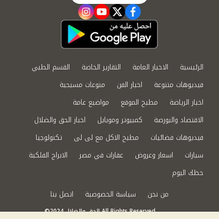
instagram
youtube
twitter
facebook
الرئيسية
الاخبار العامة
التقارير الخاصة
القسم الطبي
فيديوهات متنوعة
اخبار الفن
منوعات مسيحية
اخبار الرياضة
مطبخ الموقع
مواضيع عامة
الاقتصاد والبورصة
كمبيوتر وموبايل
اخبار الحق والضلال
فيديوهات فضائيات
مطبخ الاكل مع لى لى
تكنولوجيا
سيارات
اسعار وعروض
عقارات في مصر
الابراج الفلكية
حظك اليوم
من نحن
سياسة الخصوصية
اتصل بنا
©2024 الحق والضلال All Rights Reserved.