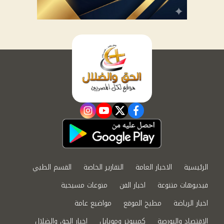
instagram
youtube
twitter
facebook
الرئيسية
الاخبار العامة
التقارير الخاصة
القسم الطبي
فيديوهات متنوعة
اخبار الفن
منوعات مسيحية
اخبار الرياضة
مطبخ الموقع
مواضيع عامة
الاقتصاد والبورصة
كمبيوتر وموبايل
اخبار الحق والضلال