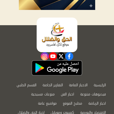
instagram
youtube
twitter
facebook
الرئيسية
الاخبار العامة
التقارير الخاصة
القسم الطبي
فيديوهات متنوعة
اخبار الفن
منوعات مسيحية
اخبار الرياضة
مطبخ الموقع
مواضيع عامة
الاقتصاد والبورصة
كمبيوتر وموبايل
اخبار الحق والضلال