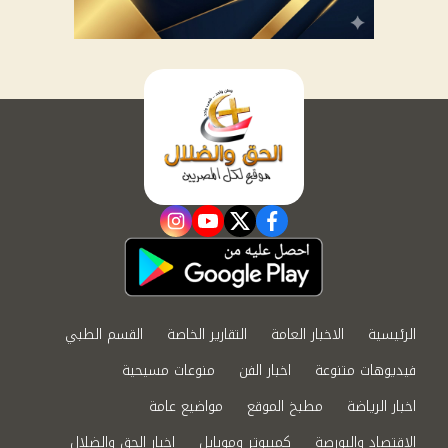
instagram
youtube
twitter
facebook
الرئيسية
الاخبار العامة
التقارير الخاصة
القسم الطبي
فيديوهات متنوعة
اخبار الفن
منوعات مسيحية
اخبار الرياضة
مطبخ الموقع
مواضيع عامة
الاقتصاد والبورصة
كمبيوتر وموبايل
اخبار الحق والضلال