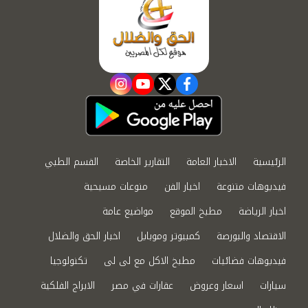
instagram
youtube
twitter
facebook
الرئيسية
الاخبار العامة
التقارير الخاصة
القسم الطبي
فيديوهات متنوعة
اخبار الفن
منوعات مسيحية
اخبار الرياضة
مطبخ الموقع
مواضيع عامة
الاقتصاد والبورصة
كمبيوتر وموبايل
اخبار الحق والضلال
فيديوهات فضائيات
مطبخ الاكل مع لى لى
تكنولوجيا
سيارات
اسعار وعروض
عقارات في مصر
الابراج الفلكية