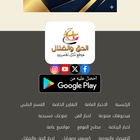
instagram
youtube
twitter
facebook
الرئيسية
الاخبار العامة
التقارير الخاصة
القسم الطبي
فيديوهات متنوعة
اخبار الفن
منوعات مسيحية
اخبار الرياضة
مطبخ الموقع
مواضيع عامة
الاقتصاد والبورصة
كمبيوتر وموبايل
اخبار الحق والضلال