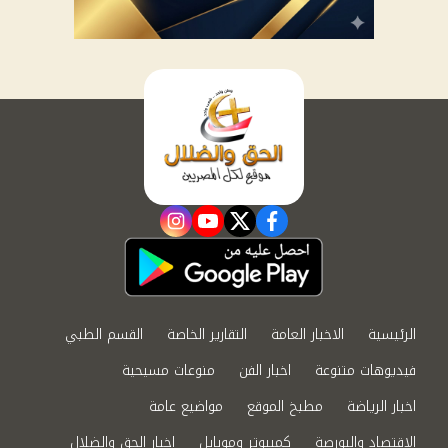
instagram
youtube
twitter
facebook
الرئيسية
الاخبار العامة
التقارير الخاصة
القسم الطبي
فيديوهات متنوعة
اخبار الفن
منوعات مسيحية
اخبار الرياضة
مطبخ الموقع
مواضيع عامة
الاقتصاد والبورصة
كمبيوتر وموبايل
اخبار الحق والضلال