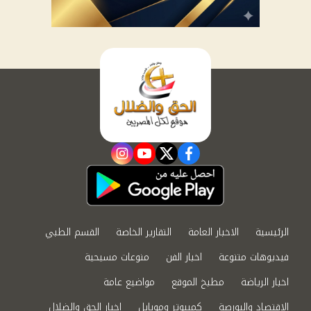
instagram
youtube
twitter
facebook
الرئيسية
الاخبار العامة
التقارير الخاصة
القسم الطبي
فيديوهات متنوعة
اخبار الفن
منوعات مسيحية
اخبار الرياضة
مطبخ الموقع
مواضيع عامة
الاقتصاد والبورصة
كمبيوتر وموبايل
اخبار الحق والضلال