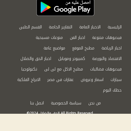
الرئيسية
الاخبار العامة
التقارير الخاصة
القسم الطبي
فيديوهات متنوعة
اخبار الفن
منوعات مسيحية
اخبار الرياضة
مطبخ الموقع
مواضيع عامة
الاقتصاد والبورصة
كمبيوتر وموبايل
اخبار الحق والضلال
فيديوهات فضائيات
مطبخ الاكل مع لى لى
تكنولوجيا
سيارات
اسعار وعروض
عقارات في مصر
الابراج الفلكية
حظك اليوم
من نحن
سياسة الخصوصية
اتصل بنا
©2024 الحق والضلال All Rights Reserved.
Powered by