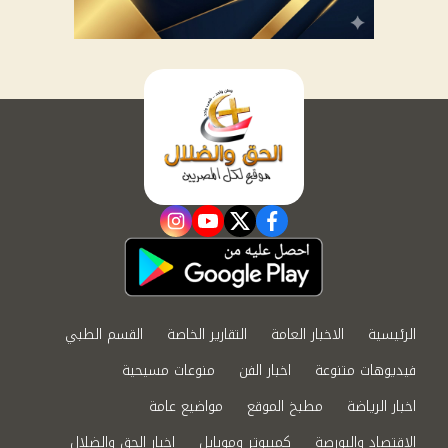
instagram
youtube
twitter
facebook
الرئيسية
الاخبار العامة
التقارير الخاصة
القسم الطبي
فيديوهات متنوعة
اخبار الفن
منوعات مسيحية
اخبار الرياضة
مطبخ الموقع
مواضيع عامة
الاقتصاد والبورصة
كمبيوتر وموبايل
اخبار الحق والضلال