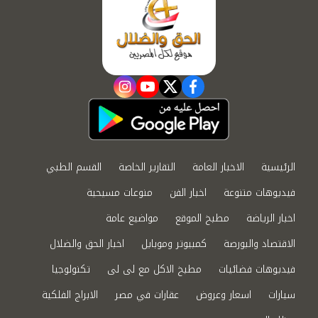
instagram
youtube
twitter
facebook
الرئيسية
الاخبار العامة
التقارير الخاصة
القسم الطبي
فيديوهات متنوعة
اخبار الفن
منوعات مسيحية
اخبار الرياضة
مطبخ الموقع
مواضيع عامة
الاقتصاد والبورصة
كمبيوتر وموبايل
اخبار الحق والضلال
فيديوهات فضائيات
مطبخ الاكل مع لى لى
تكنولوجيا
سيارات
اسعار وعروض
عقارات في مصر
الابراج الفلكية