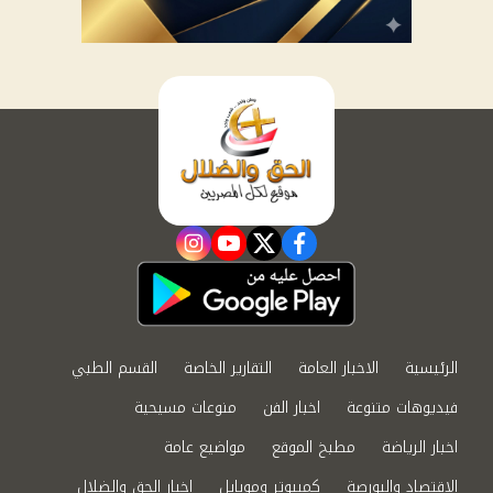
instagram
youtube
twitter
facebook
الرئيسية
الاخبار العامة
التقارير الخاصة
القسم الطبي
فيديوهات متنوعة
اخبار الفن
منوعات مسيحية
اخبار الرياضة
مطبخ الموقع
مواضيع عامة
الاقتصاد والبورصة
كمبيوتر وموبايل
اخبار الحق والضلال