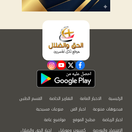
instagram
youtube
twitter
facebook
الرئيسية
الاخبار العامة
التقارير الخاصة
القسم الطبي
فيديوهات متنوعة
اخبار الفن
منوعات مسيحية
اخبار الرياضة
مطبخ الموقع
مواضيع عامة
الاقتصاد والبورصة
كمبيوتر وموبايل
اخبار الحق والضلال