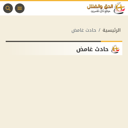
الرئيسية
حادث غامض
حادث غامض