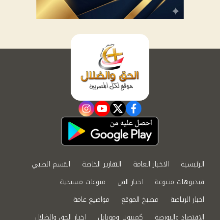
instagram
youtube
twitter
facebook
الرئيسية
الاخبار العامة
التقارير الخاصة
القسم الطبي
فيديوهات متنوعة
اخبار الفن
منوعات مسيحية
اخبار الرياضة
مطبخ الموقع
مواضيع عامة
الاقتصاد والبورصة
كمبيوتر وموبايل
اخبار الحق والضلال