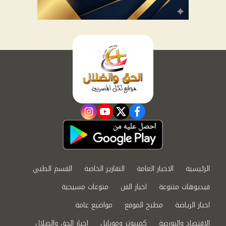
instagram
youtube
twitter
facebook
الرئيسية
الاخبار العامة
التقارير الخاصة
القسم الطبي
فيديوهات متنوعة
اخبار الفن
منوعات مسيحية
اخبار الرياضة
مطبخ الموقع
مواضيع عامة
الاقتصاد والبورصة
كمبيوتر وموبايل
اخبار الحق والضلال