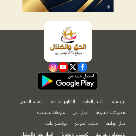
instagram
youtube
twitter
facebook
الرئيسية
الاخبار العامة
التقارير الخاصة
القسم الطبي
فيديوهات متنوعة
اخبار الفن
منوعات مسيحية
اخبار الرياضة
مطبخ الموقع
مواضيع عامة
الاقتصاد والبورصة
كمبيوتر وموبايل
اخبار الحق والضلال