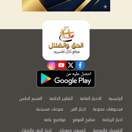
instagram
youtube
twitter
facebook
الرئيسية
الاخبار العامة
التقارير الخاصة
القسم الطبي
فيديوهات متنوعة
اخبار الفن
منوعات مسيحية
اخبار الرياضة
مطبخ الموقع
مواضيع عامة
الاقتصاد والبورصة
كمبيوتر وموبايل
اخبار الحق والضلال