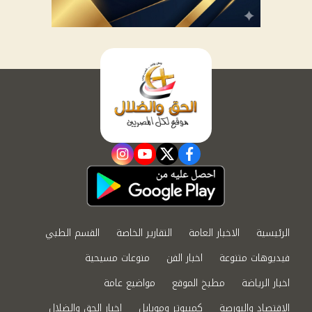
instagram
youtube
twitter
facebook
الرئيسية
الاخبار العامة
التقارير الخاصة
القسم الطبي
فيديوهات متنوعة
اخبار الفن
منوعات مسيحية
اخبار الرياضة
مطبخ الموقع
مواضيع عامة
الاقتصاد والبورصة
كمبيوتر وموبايل
اخبار الحق والضلال