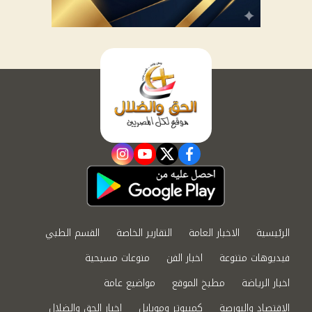
instagram
youtube
twitter
facebook
الرئيسية
الاخبار العامة
التقارير الخاصة
القسم الطبي
فيديوهات متنوعة
اخبار الفن
منوعات مسيحية
اخبار الرياضة
مطبخ الموقع
مواضيع عامة
الاقتصاد والبورصة
كمبيوتر وموبايل
اخبار الحق والضلال