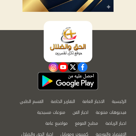
instagram
youtube
twitter
facebook
الرئيسية
الاخبار العامة
التقارير الخاصة
القسم الطبي
فيديوهات متنوعة
اخبار الفن
منوعات مسيحية
اخبار الرياضة
مطبخ الموقع
مواضيع عامة
الاقتصاد والبورصة
كمبيوتر وموبايل
اخبار الحق والضلال