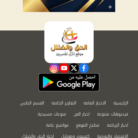
instagram
youtube
twitter
facebook
الرئيسية
الاخبار العامة
التقارير الخاصة
القسم الطبي
فيديوهات متنوعة
اخبار الفن
منوعات مسيحية
اخبار الرياضة
مطبخ الموقع
مواضيع عامة
الاقتصاد والبورصة
كمبيوتر وموبايل
اخبار الحق والضلال