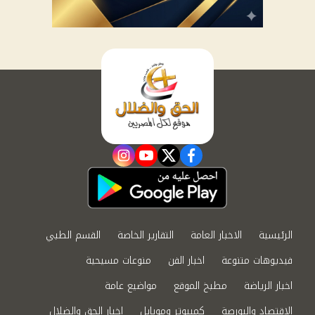
instagram
youtube
twitter
facebook
الرئيسية
الاخبار العامة
التقارير الخاصة
القسم الطبي
فيديوهات متنوعة
اخبار الفن
منوعات مسيحية
اخبار الرياضة
مطبخ الموقع
مواضيع عامة
الاقتصاد والبورصة
كمبيوتر وموبايل
اخبار الحق والضلال