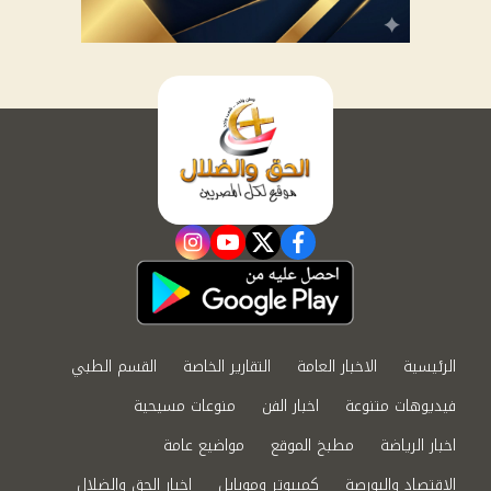
instagram
youtube
twitter
facebook
الرئيسية
الاخبار العامة
التقارير الخاصة
القسم الطبي
فيديوهات متنوعة
اخبار الفن
منوعات مسيحية
اخبار الرياضة
مطبخ الموقع
مواضيع عامة
الاقتصاد والبورصة
كمبيوتر وموبايل
اخبار الحق والضلال