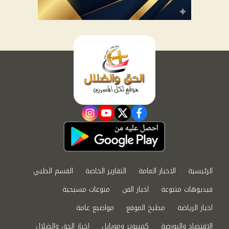
instagram
youtube
twitter
facebook
الرئيسية
الاخبار العامة
التقارير الخاصة
القسم الطبي
فيديوهات متنوعة
اخبار الفن
منوعات مسيحية
اخبار الرياضة
مطبخ الموقع
مواضيع عامة
الاقتصاد والبورصة
كمبيوتر وموبايل
اخبار الحق والضلال