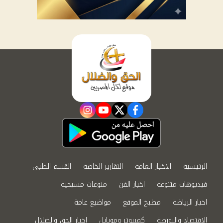
instagram
youtube
twitter
facebook
الرئيسية
الاخبار العامة
التقارير الخاصة
القسم الطبي
فيديوهات متنوعة
اخبار الفن
منوعات مسيحية
اخبار الرياضة
مطبخ الموقع
مواضيع عامة
الاقتصاد والبورصة
كمبيوتر وموبايل
اخبار الحق والضلال