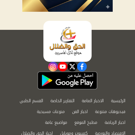
instagram
youtube
twitter
facebook
الرئيسية
الاخبار العامة
التقارير الخاصة
القسم الطبي
فيديوهات متنوعة
اخبار الفن
منوعات مسيحية
اخبار الرياضة
مطبخ الموقع
مواضيع عامة
الاقتصاد والبورصة
كمبيوتر وموبايل
اخبار الحق والضلال