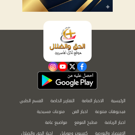
instagram
youtube
twitter
facebook
الرئيسية
الاخبار العامة
التقارير الخاصة
القسم الطبي
فيديوهات متنوعة
اخبار الفن
منوعات مسيحية
اخبار الرياضة
مطبخ الموقع
مواضيع عامة
الاقتصاد والبورصة
كمبيوتر وموبايل
اخبار الحق والضلال