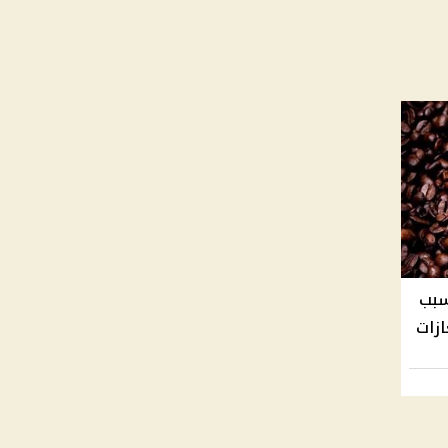
سبب
ازات