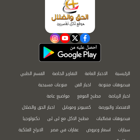
instagram
youtube
twitter
facebook
الرئيسية
الاخبار العامة
التقارير الخاصة
القسم الطبي
فيديوهات متنوعة
اخبار الفن
منوعات مسيحية
اخبار الرياضة
مطبخ الموقع
مواضيع عامة
الاقتصاد والبورصة
كمبيوتر وموبايل
اخبار الحق والضلال
فيديوهات فضائيات
مطبخ الاكل مع لى لى
تكنولوجيا
سيارات
اسعار وعروض
عقارات في مصر
الابراج الفلكية