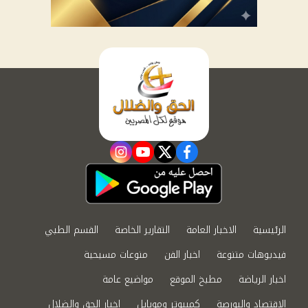
instagram
youtube
twitter
facebook
الرئيسية
الاخبار العامة
التقارير الخاصة
القسم الطبي
فيديوهات متنوعة
اخبار الفن
منوعات مسيحية
اخبار الرياضة
مطبخ الموقع
مواضيع عامة
الاقتصاد والبورصة
كمبيوتر وموبايل
اخبار الحق والضلال