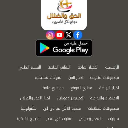
instagram
youtube
twitter
facebook
الرئيسية
الاخبار العامة
التقارير الخاصة
القسم الطبي
فيديوهات متنوعة
اخبار الفن
منوعات مسيحية
اخبار الرياضة
مطبخ الموقع
مواضيع عامة
الاقتصاد والبورصة
كمبيوتر وموبايل
اخبار الحق والضلال
فيديوهات فضائيات
مطبخ الاكل مع لى لى
تكنولوجيا
سيارات
اسعار وعروض
عقارات في مصر
الابراج الفلكية