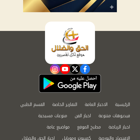
instagram
youtube
twitter
facebook
الرئيسية
الاخبار العامة
التقارير الخاصة
القسم الطبي
فيديوهات متنوعة
اخبار الفن
منوعات مسيحية
اخبار الرياضة
مطبخ الموقع
مواضيع عامة
الاقتصاد والبورصة
كمبيوتر وموبايل
اخبار الحق والضلال