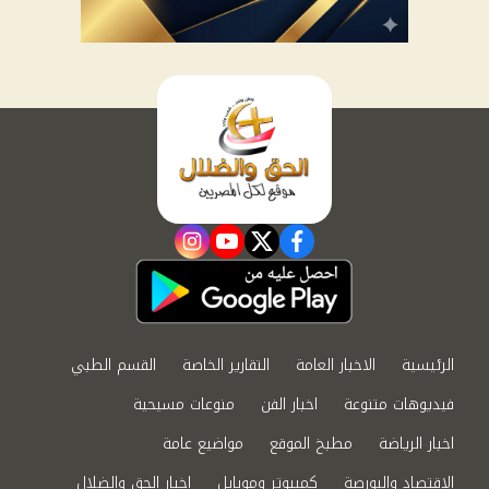
instagram
youtube
twitter
facebook
الرئيسية
الاخبار العامة
التقارير الخاصة
القسم الطبي
فيديوهات متنوعة
اخبار الفن
منوعات مسيحية
اخبار الرياضة
مطبخ الموقع
مواضيع عامة
الاقتصاد والبورصة
كمبيوتر وموبايل
اخبار الحق والضلال