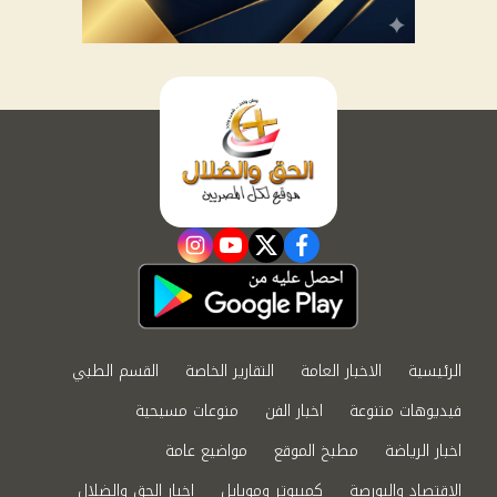
instagram
youtube
twitter
facebook
الرئيسية
الاخبار العامة
التقارير الخاصة
القسم الطبي
فيديوهات متنوعة
اخبار الفن
منوعات مسيحية
اخبار الرياضة
مطبخ الموقع
مواضيع عامة
الاقتصاد والبورصة
كمبيوتر وموبايل
اخبار الحق والضلال