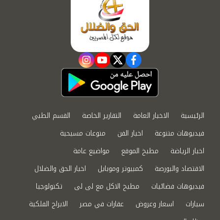
instagram
youtube
twitter
facebook
الرئيسية
الاخبار العامة
التقارير الخاصة
القسم الطبي
فيديوهات متنوعة
اخبار الفن
منوعات مسيحية
اخبار الرياضة
مطبخ الموقع
مواضيع عامة
الاقتصاد والبورصة
كمبيوتر وموبايل
اخبار الحق والضلال
فيديوهات فضائيات
مطبخ الاكل مع لى لى
تكنولوجيا
سيارات
اسعار وعروض
عقارات في مصر
الابراج الفلكية