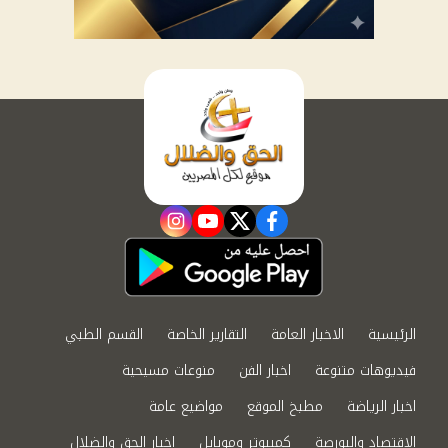
instagram
youtube
twitter
facebook
الرئيسية
الاخبار العامة
التقارير الخاصة
القسم الطبي
فيديوهات متنوعة
اخبار الفن
منوعات مسيحية
اخبار الرياضة
مطبخ الموقع
مواضيع عامة
الاقتصاد والبورصة
كمبيوتر وموبايل
اخبار الحق والضلال